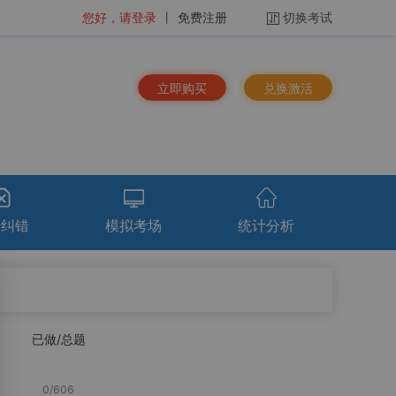
您好，请登录
丨
免费注册
切换考试
立即购买
兑换激活
馈纠错
模拟考场
统计分析
排序：
时间倒序
已做/总题
看解析
重做
下载
统计分析
总题量
2254
题
0
/
606