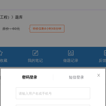
利工程）》题库
原价：
60
元
特价仅剩4小时48分钟
收藏
我的笔记
做题记录
反
密码登录
短信登录
测试卷
冲刺试卷
考前点题
卷。
正确率
间
用时
得分
查