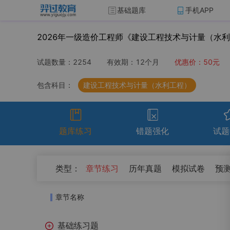
基础题库
手机APP
2026年一级造价工程师《建设工程技术与计量（水
试题数量：
2254
有效期：
12个月
优惠价：
50
元
包含科目：
建设工程技术与计量（水利工程）
题库练习
错题强化
试题
（
0
）
类型：
章节练习
历年真题
模拟试卷
预
开始考试
温馨提示：点击开始考试按钮进行模拟考场组
章节名称
试卷名称
考试时
基础练习题