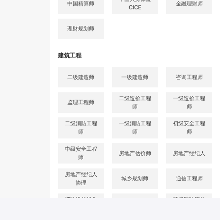
中国精算师
金融理财师
CICE
理财规划师
建筑工程
二级建造师
一级建造师
咨询工程师
二级造价工程
一级造价工程
监理工程师
师
师
二级消防工程
一级消防工程
初级安全工程
师
师
师
中级安全工程
房地产估价师
房地产经纪人
师
房地产经纪人
城乡规划师
通信工程师
协理
消防设施操作
环境影响评价
注册测绘师
员
师