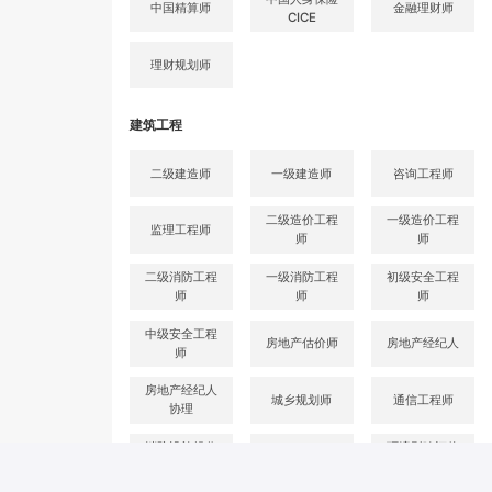
中国精算师
金融理财师
CICE
理财规划师
建筑工程
二级建造师
一级建造师
咨询工程师
二级造价工程
一级造价工程
监理工程师
师
师
二级消防工程
一级消防工程
初级安全工程
师
师
师
中级安全工程
房地产估价师
房地产经纪人
师
房地产经纪人
城乡规划师
通信工程师
协理
消防设施操作
环境影响评价
注册测绘师
员
师