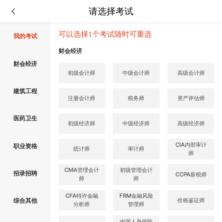
请选择考试
可以选择1个考试随时可重选
我的考试
财会经济
财会经济
初级会计师
中级会计师
高级会计师
建筑工程
注册会计师
税务师
资产评估师
医药卫生
初级经济师
中级经济师
高级经济师
CIA内部审计
职业资格
统计师
审计师
师
CMA管理会计
初级管理会计
招录招聘
CCPA薪税师
师
师
CFA特许金融
FRM金融风险
价格鉴证师
综合其他
分析师
管理师
中国人身保险