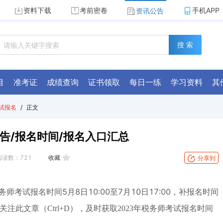
资料下载
考前密卷
手机APP
资讯公告
搜 索
目
准考证
成绩查询
证书领取
每日一练
学习资料
其
试报名
/
正文
告/报名时间/报名入口汇总
阅读数：
721
收藏
分享到
税务师考试报名时间5月8日10:00至7月10日17:00，补报名时间
注此文章（Ctrl+D），及时获取2023年税务师考试报名时间