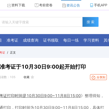
资料下载
考前密卷
手机APP
资讯公告
搜 索
目
准考证
成绩查询
证书领取
每日一练
学习资料
其
考证
/
正文
准考证于10月30日9:00起开始打印
阅读数：
105
收藏
分享到
证打印时间是10月30日9:00~11月8日15:00
》整理得知，
印，打印时间为10月30日9:00~11月8日15:00，具体打