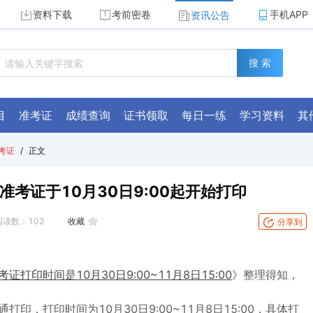
资料下载
考前密卷
手机APP
资讯公告
搜 索
目
准考证
成绩查询
证书领取
每日一练
学习资料
其
考证
/
正文
准考证于10月30日9:00起开始打印
阅读数：
102
收藏
分享到
证打印时间是10月30日9:00~11月8日15:00
》整理得知，
印，打印时间为10月30日9:00~11月8日15:00，具体打